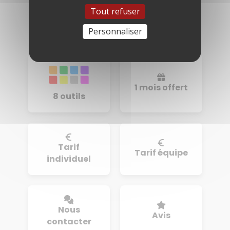
Tout refuser
Personnaliser
1 mois offert
8 outils
Tarif
Tarif équipe
individuel
Nous
Avis
contacter